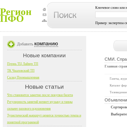
Ключевое слово или 
Регион
ПФО
Пример: экспертиза с
компанию
Добавить
Новые компании
СМИ. Справ
Пермь ТЦ Лайнер ТП
Главная стра
ТК Чкаловский ТП
Склад Промышленная
Газеты, жур
Новые статьи
Каталог фир
Телевидение
Что становится заметно после покупки билета
Объявлени
Регулярность занятий меняет музыку и танцы
Сортиров
сильнее разового вдохновения
Выберите
Туристический маршрут ценится точностью темпа и
понятной программой