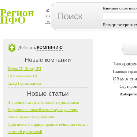
Ключевое слово или 
Регион
ПФО
Пример: экспертиза с
компанию
Добавить
Новые компании
Типографии
Пермь ТЦ Лайнер ТП
Главная стра
ТК Чкаловский ТП
Объявлени
Склад Промышленная
Сортиров
Новые статьи
Выберите
Что становится заметно после покупки билета
Регулярность занятий меняет музыку и танцы
сильнее разового вдохновения
Туристический маршрут ценится точностью темпа и
понятной программой