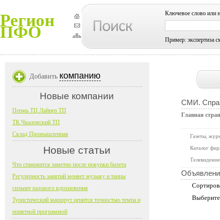
Ключевое слово или 
Регион
ПФО
Пример: экспертиза с
компанию
Добавить
Новые компании
СМИ. Справ
Пермь ТЦ Лайнер ТП
Главная стра
ТК Чкаловский ТП
Склад Промышленная
Газеты, жур
Новые статьи
Каталог фир
Телевидение
Что становится заметно после покупки билета
Объявлени
Регулярность занятий меняет музыку и танцы
Сортиров
сильнее разового вдохновения
Выберите
Туристический маршрут ценится точностью темпа и
понятной программой