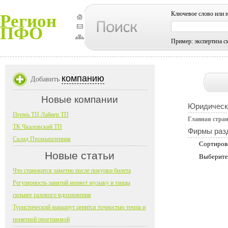
Ключевое слово или 
Регион
ПФО
Пример: экспертиза с
компанию
Добавить
Новые компании
Юридическ
Пермь ТЦ Лайнер ТП
Главная стра
ТК Чкаловский ТП
Фирмы раз
Склад Промышленная
Сортиров
Новые статьи
Выберите
Что становится заметно после покупки билета
Регулярность занятий меняет музыку и танцы
сильнее разового вдохновения
Туристический маршрут ценится точностью темпа и
понятной программой