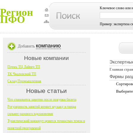
Ключевое слово или 
Регион
ПФО
Пример: экспертиза с
компанию
Добавить
Новые компании
Экспертные
Пермь ТЦ Лайнер ТП
Главная стра
ТК Чкаловский ТП
Фирмы раз
Склад Промышленная
Сортиров
Новые статьи
Выберите
Что становится заметно после покупки билета
Регулярность занятий меняет музыку и танцы
сильнее разового вдохновения
Туристический маршрут ценится точностью темпа и
понятной программой