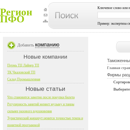
Ключевое слово или 
Регион
ПФО
Пример: экспертиза с
компанию
Добавить
Новые компании
Таможенны
Пермь ТЦ Лайнер ТП
Главная стра
ТК Чкаловский ТП
Фирмы раз
Склад Промышленная
Сортиров
Новые статьи
Выберите
Что становится заметно после покупки билета
Регулярность занятий меняет музыку и танцы
сильнее разового вдохновения
Туристический маршрут ценится точностью темпа и
понятной программой