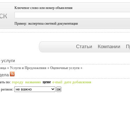
Ключевое слово или номер объявления
Пример: экспертиза сметной документации
Статьи
Компании
П
 услуги
ница
Услуги и Предложения
Оценочные услуги
дела
цене
ать по:
городу
названию
e-mail
дате добавления
 регион: