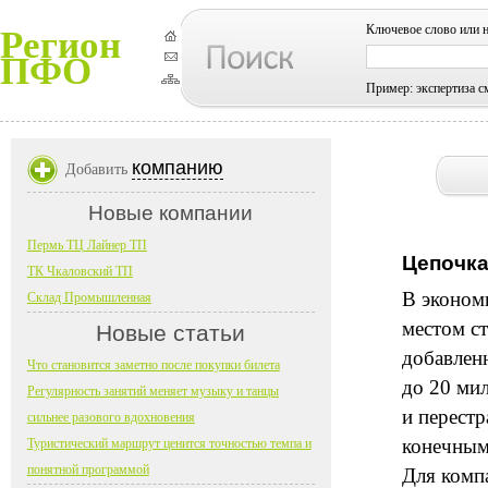
Ключевое слово или 
Регион
ПФО
Пример: экспертиза с
компанию
Добавить
Новые компании
Пермь ТЦ Лайнер ТП
Цепочка
ТК Чкаловский ТП
В эконом
Склад Промышленная
местом с
Новые статьи
добавлен
Что становится заметно после покупки билета
до 20 ми
Регулярность занятий меняет музыку и танцы
и перест
сильнее разового вдохновения
конечным
Туристический маршрут ценится точностью темпа и
понятной программой
Для комп