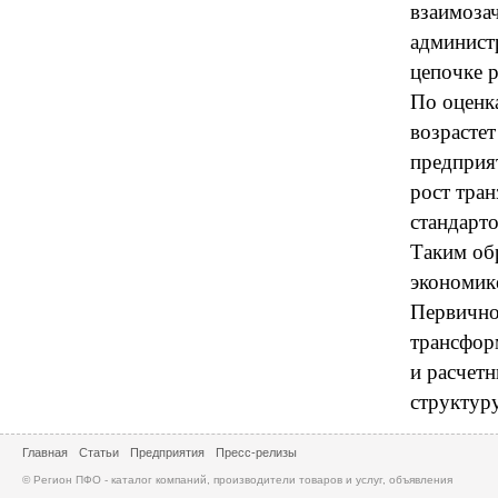
взаимозач
админист
цепочке р
По оценк
возрасте
предприя
рост тра
стандарт
Таким об
экономик
Первично
трансфор
и расчетн
структуру
Главная
Статьи
Предприятия
Пресс-релизы
© Регион ПФО - каталог компаний, производители товаров и услуг, объявления