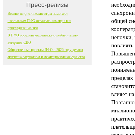
Пресс-релизы
необходи
синхрониз
Военно-патриотические игры помогают
общей си
школьникам ПФО осваивать командные и
прикладные навыки
кооперац
В ПФО обсудили медицинскую реабилитацию
цепочки,
ветеранов СВО
повлиять
Общественные проекты ПФО в 2026 году делают
Повышени
акцент на патриотизм и межнациональное единство
распрост
пониженн
пределах
становит
влияет на
Поэтапно
миллионов
практиче
плательщ
ведет к 