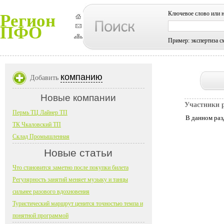
Ключевое слово или 
Регион
ПФО
Пример: экспертиза с
компанию
Добавить
Новые компании
Участники 
Пермь ТЦ Лайнер ТП
В данном раз
ТК Чкаловский ТП
Склад Промышленная
Новые статьи
Что становится заметно после покупки билета
Регулярность занятий меняет музыку и танцы
сильнее разового вдохновения
Туристический маршрут ценится точностью темпа и
понятной программой